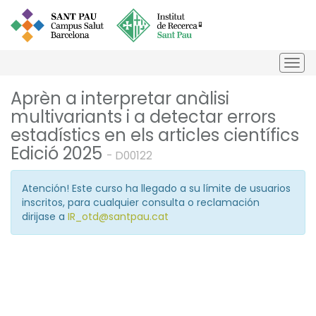
Togg
navi
Aprèn a interpretar anàlisi
multivariants i a detectar errors
estadístics en els articles científics
Edició 2025
- D00122
Atención! Este curso ha llegado a su límite de usuarios
inscritos, para cualquier consulta o reclamación
dirijase a
IR_otd@santpau.cat